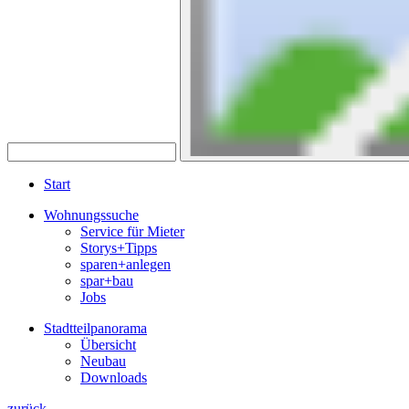
Start
Wohnungssuche
Service für Mieter
Storys+Tipps
sparen+anlegen
spar+bau
Jobs
Stadtteilpanorama
Übersicht
Neubau
Downloads
zurück