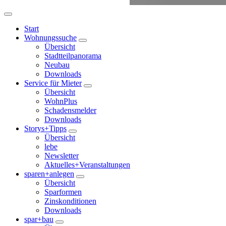
Start
Wohnungssuche
Übersicht
Stadtteilpanorama
Neubau
Downloads
Service für Mieter
Übersicht
WohnPlus
Schadensmelder
Downloads
Storys+Tipps
Übersicht
lebe
Newsletter
Aktuelles+Veranstaltungen
sparen+anlegen
Übersicht
Sparformen
Zinskonditionen
Downloads
spar+bau