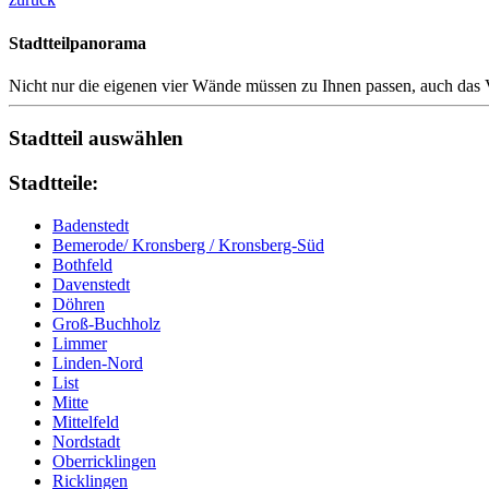
Stadtteilpanorama
Nicht nur die eigenen vier Wände müssen zu Ihnen passen, auch das V
Stadtteil auswählen
Stadtteile:
Badenstedt
Bemerode/ Kronsberg / Kronsberg-Süd
Bothfeld
Davenstedt
Döhren
Groß-Buchholz
Limmer
Linden-Nord
List
Mitte
Mittelfeld
Nordstadt
Oberricklingen
Ricklingen