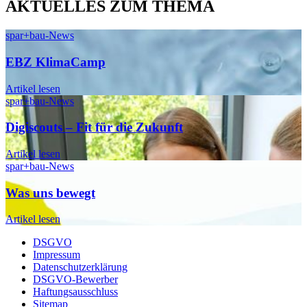
AKTUELLES ZUM THEMA
spar+bau-News
EBZ KlimaCamp
Artikel lesen
spar+bau-News
Digiscouts – Fit für die Zukunft
Artikel lesen
spar+bau-News
Was uns bewegt
Artikel lesen
DSGVO
Impressum
Datenschutzerklärung
DSGVO-Bewerber
Haftungsausschluss
Sitemap