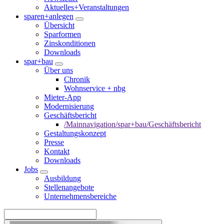
Aktuelles+Veranstaltungen
sparen+anlegen
Übersicht
Sparformen
Zinskonditionen
Downloads
spar+bau
Über uns
Chronik
Wohnservice + nbg
Mieter-App
Modernisierung
Geschäftsbericht
/Mainnavigation/spar+bau/Geschäftsbericht
Gestaltungskonzept
Presse
Kontakt
Downloads
Jobs
Ausbildung
Stellenangebote
Unternehmensbereiche