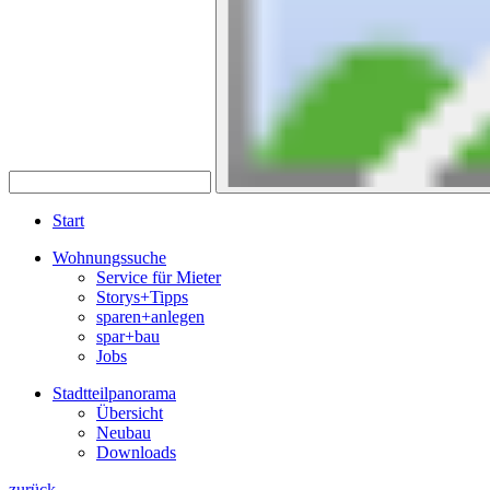
Start
Wohnungssuche
Service für Mieter
Storys+Tipps
sparen+anlegen
spar+bau
Jobs
Stadtteilpanorama
Übersicht
Neubau
Downloads
zurück