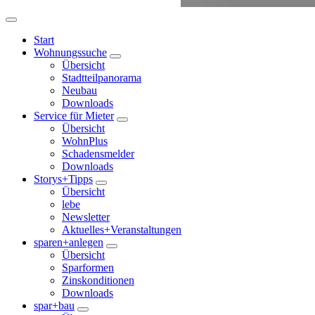
Start
Wohnungssuche
Übersicht
Stadtteilpanorama
Neubau
Downloads
Service für Mieter
Übersicht
WohnPlus
Schadensmelder
Downloads
Storys+Tipps
Übersicht
lebe
Newsletter
Aktuelles+Veranstaltungen
sparen+anlegen
Übersicht
Sparformen
Zinskonditionen
Downloads
spar+bau