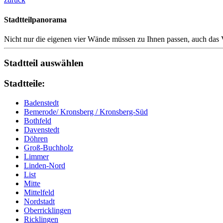
Stadtteilpanorama
Nicht nur die eigenen vier Wände müssen zu Ihnen passen, auch das V
Stadtteil auswählen
Stadtteile:
Badenstedt
Bemerode/ Kronsberg / Kronsberg-Süd
Bothfeld
Davenstedt
Döhren
Groß-Buchholz
Limmer
Linden-Nord
List
Mitte
Mittelfeld
Nordstadt
Oberricklingen
Ricklingen