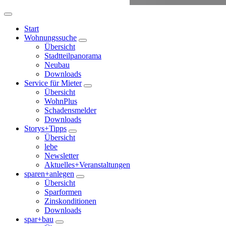
Start
Wohnungssuche
Übersicht
Stadtteilpanorama
Neubau
Downloads
Service für Mieter
Übersicht
WohnPlus
Schadensmelder
Downloads
Storys+Tipps
Übersicht
lebe
Newsletter
Aktuelles+Veranstaltungen
sparen+anlegen
Übersicht
Sparformen
Zinskonditionen
Downloads
spar+bau