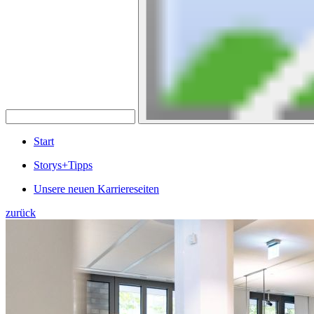
Start
Storys+Tipps
Unsere neuen Karriereseiten
zurück