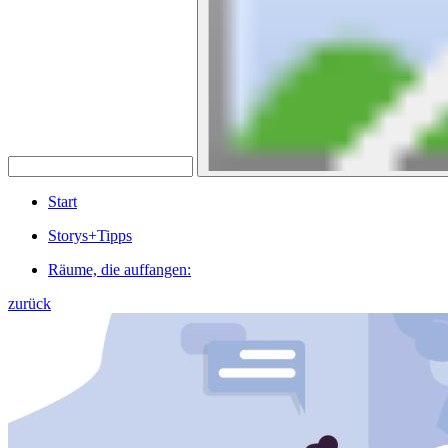
Start
Storys+Tipps
Räume, die auffangen:
zurück