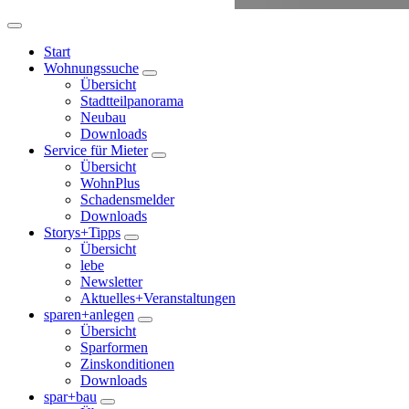
Start
Wohnungssuche
Übersicht
Stadtteilpanorama
Neubau
Downloads
Service für Mieter
Übersicht
WohnPlus
Schadensmelder
Downloads
Storys+Tipps
Übersicht
lebe
Newsletter
Aktuelles+Veranstaltungen
sparen+anlegen
Übersicht
Sparformen
Zinskonditionen
Downloads
spar+bau