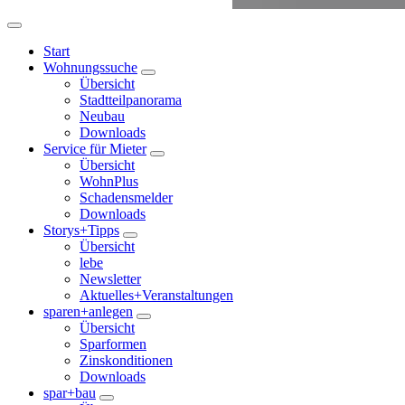
Start
Wohnungssuche
Übersicht
Stadtteilpanorama
Neubau
Downloads
Service für Mieter
Übersicht
WohnPlus
Schadensmelder
Downloads
Storys+Tipps
Übersicht
lebe
Newsletter
Aktuelles+Veranstaltungen
sparen+anlegen
Übersicht
Sparformen
Zinskonditionen
Downloads
spar+bau