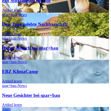
Ein Mittagstisch für alle
Artikel lesen
spar+bau-News
Drei Tage gelebte Nachbarschaft
Artikel lesen
spar+bau-News
Hoher Besuch bei spar+bau
Artikel lesen
spar+bau-News
EBZ KlimaCamp
Artikel lesen
spar+bau-News
Neue Gesichter bei spar+bau
Artikel lesen
Tipps