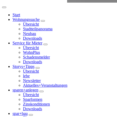
Start
Wohnungssuche
Übersicht
Stadtteilpanorama
Neubau
Downloads
Service für Mieter
Übersicht
WohnPlus
Schadensmelder
Downloads
Storys+Tipps
Übersicht
lebe
Newsletter
Aktuelles+Veranstaltungen
sparen+anlegen
Übersicht
Sparformen
Zinskonditionen
Downloads
spar+bau